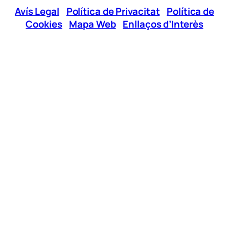
Avís Legal
|
Política de Privacitat
|
Política de
Cookies
|
Mapa Web
|
Enllaços d’Interès
Xarxes Socials
Telèfon:
96 295 12 00
E-mail:
jovesgandia@cjg.es
Horaris d’Atenció
Matí
Vesprada