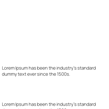
Dimarts
10 a 13:30 h.
–
Dimecres
10 a 13:30 h.
–
Dijous
–
17 a 21 h.
Divendres
10 a 13:30 h.
17 a 21 h.
Com trobar-nos
Lorem Ipsum has been the industry’s standard
dummy text ever since the 1500s.
Entitat subvencionada per:
Lorem Ipsum has been the industry’s standard