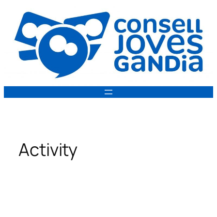
Vés
al
contingut
Activity