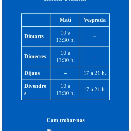
Matí
Vesprada
10 a
Dimarts
–
13:30 h.
10 a
Dimecres
–
13:30 h.
Dijous
–
17 a 21 h.
Divendre
10 a
17 a 21 h.
s
13:30 h.
Com trobar-nos