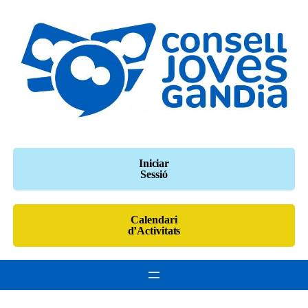
Vés
al
contingut
Iniciar
Sessió
Calendari
d’Activitats