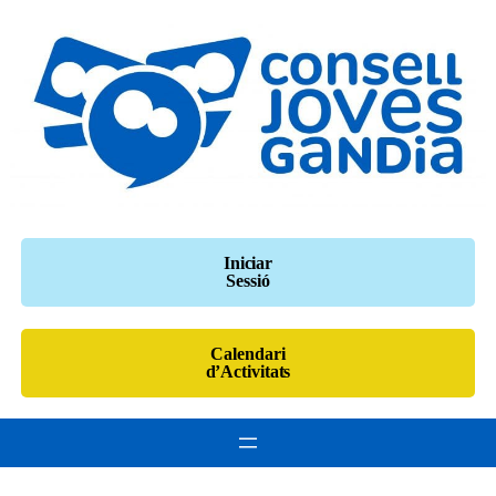
Vés
al
contingut
Iniciar
Sessió
Calendari
d’Activitats