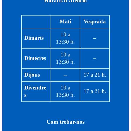
Horaris d’Atenció
Matí
Vesprada
10 a
Dimarts
–
13:30 h.
10 a
Dimecres
–
13:30 h.
Dijous
–
17 a 21 h.
Divendre
10 a
17 a 21 h.
s
13:30 h.
Com trobar-nos