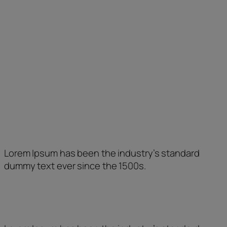
Dimarts
10 a 13:30 h.
–
Dimecres
10 a 13:30 h.
–
Dijous
–
17 a 21 h.
Divendres
10 a 13:30 h.
17 a 21 h.
Com trobar-nos
Lorem Ipsum has been the industry’s standard
dummy text ever since the 1500s.
Entitat subvencionada per: