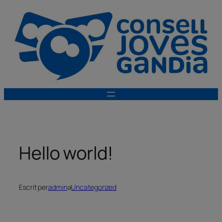
Vés
al
contingut
Hello world!
Escrit per
admin
a
Uncategorized