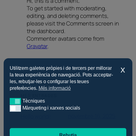
Hi, this is a comment.
To get started with moderating,
editing, and deleting comments,
please visit the Comments screen in
the dashboard.
Commenter avatars come from
Gravatar
.
x
Utilitzem galetes pròpies i de tercers per millorar
la teua experiència de navegació. Pots acceptar-
les, rebutjar-les o configurar les teues
preferències.
Més informació
MÉS ENTRADES
Tècniques
Tècniques
Màrqueting i xarxes socials
Màrqueting i xarxes socials
novembre 16, 2025
Hello world!
Rebutja