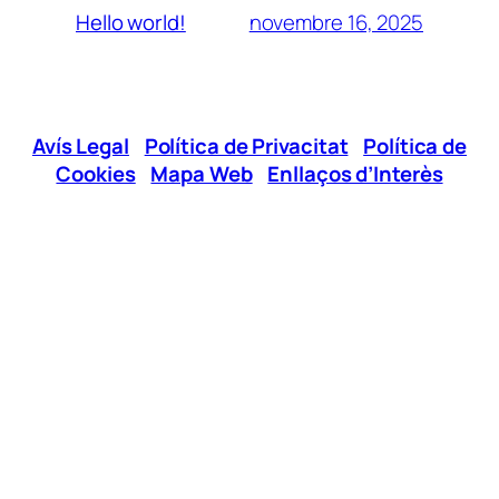
novembre 16, 2025
Hello world!
Avís Legal
|
Política de Privacitat
|
Política de
Cookies
|
Mapa Web
|
Enllaços d’Interès
Xarxes Socials
Telèfon:
96 295 12 00
E-mail:
jovesgandia@cjg.es