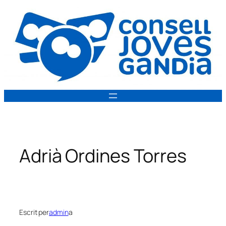
Vés
al
contingut
Adrià Ordines Torres
Escrit per
admin
a