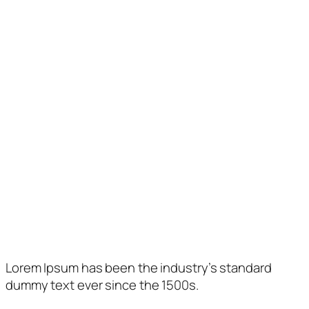
Horaris d’Atenció
Matí
Vesprada
Dimarts
10 a 13:30 h.
–
Dimecres
10 a 13:30 h.
–
Dijous
–
17 a 21 h.
Divendres
10 a 13:30 h.
17 a 21 h.
Com trobar-nos
Lorem Ipsum has been the industry’s standard
dummy text ever since the 1500s.