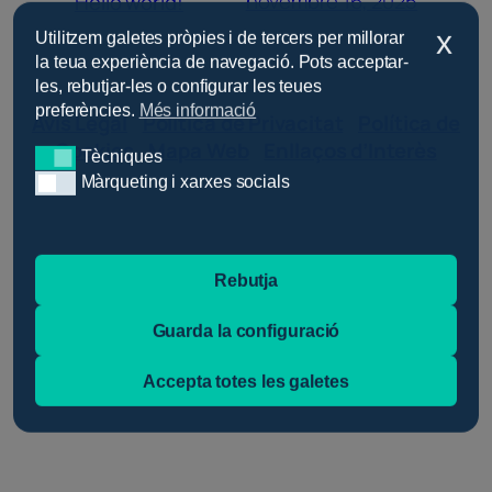
novembre 16, 2025
Hello world!
x
Utilitzem galetes pròpies i de tercers per millorar
la teua experiència de navegació. Pots acceptar-
les, rebutjar-les o configurar les teues
preferències.
Més informació
Avís Legal
|
Política de Privacitat
|
Política de
Cookies
|
Mapa Web
|
Enllaços d’Interès
Tècniques
Tècniques
Màrqueting i xarxes socials
Màrqueting i xarxes socials
Xarxes Socials
Rebutja
Telèfon:
96 295 12 00
Guarda la configuració
E-mail:
Accepta totes les galetes
jovesgandia@cjg.es
Horaris d’Atenció