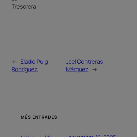
Tresorera
←
Eladio Puig
Jael Contreras
Rodríguez
Márquez
→
MÉS ENTRADES