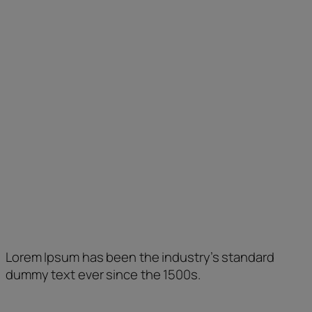
Matí
Vesprada
Dimarts
10 a 13:30 h.
–
Dimecres
10 a 13:30 h.
–
Dijous
–
17 a 21 h.
Divendres
10 a 13:30 h.
17 a 21 h.
Com trobar-nos
Lorem Ipsum has been the industry’s standard
dummy text ever since the 1500s.