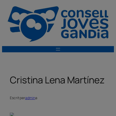
Vés
al
contingut
Cristina Lena Martínez
Escrit per
admin
a