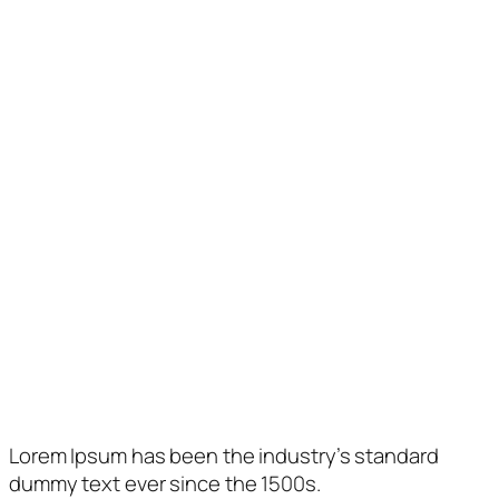
Horaris d’Atenció
Matí
Vesprada
Dimarts
10 a 13:30 h.
–
Dimecres
10 a 13:30 h.
–
Dijous
–
17 a 21 h.
Divendres
10 a 13:30 h.
17 a 21 h.
Com trobar-nos
Lorem Ipsum has been the industry’s standard
dummy text ever since the 1500s.