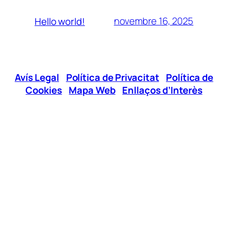
novembre 16, 2025
Hello world!
Avís Legal
|
Política de Privacitat
|
Política de
Cookies
|
Mapa Web
|
Enllaços d’Interès
Xarxes Socials
Telèfon:
96 295 12 00
E-mail:
jovesgandia@cjg.es