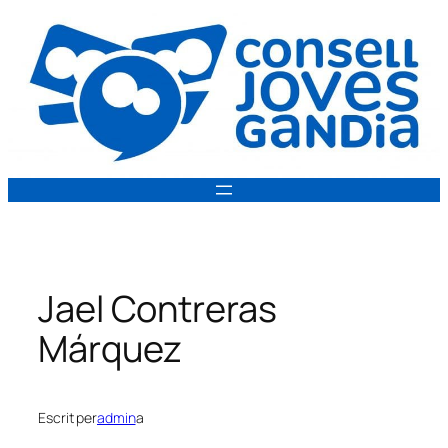
Vés
al
contingut
Jael Contreras
Márquez
Escrit per
admin
a