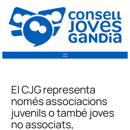
Vés
al
contingut
El CJG representa
només associacions
juvenils o també joves
no associats,