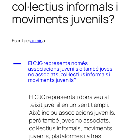
col·lectius informals i
moviments juvenils?
Escrit per
admin
a
A
El CJG representa només
associacions juvenils o també joves
no associats, col·lectius informals i
moviments juvenils?
El CJG representa i dona veu al
teixit juvenil en un sentit ampli.
Això inclou associacions juvenils,
però també joves no associats,
col·lectius informals, moviments
juvenils, plataformes i altres