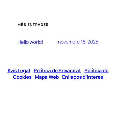
MÉS ENTRADES
novembre 16, 2025
Hello world!
Avís Legal
|
Política de Privacitat
|
Política de
Cookies
|
Mapa Web
|
Enllaços d’Interès
Xarxes Socials
Telèfon:
96 295 12 00