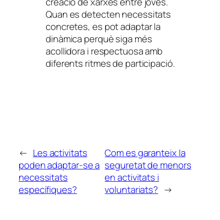
creació de xarxes entre joves.
Quan es detecten necessitats
concretes, es pot adaptar la
dinàmica perquè siga més
acollidora i respectuosa amb
diferents ritmes de participació.
←
Les activitats
Com es garanteix la
poden adaptar-se a
seguretat de menors
necessitats
en activitats i
específiques?
voluntariats?
→