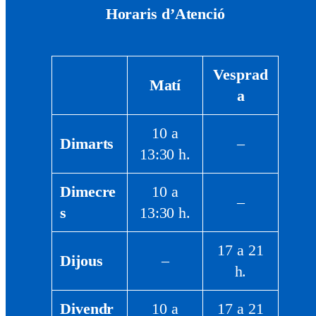
Horaris d’Atenció
Vesprad
Matí
a
10 a
Dimarts
–
13:30 h.
Dimecre
10 a
–
s
13:30 h.
17 a 21
Dijous
–
h.
Divendr
10 a
17 a 21