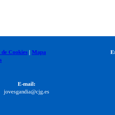
a de Cookies
|
Mapa
E
s
E-mail:
jovesgandia@cjg.es