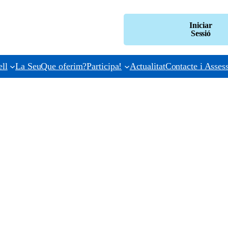
Iniciar
Sessió
ll
La Seu
Que oferim?
Participa!
Actualitat
Contacte i Asses