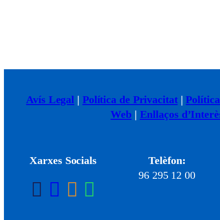
Avís Legal
|
Política de Privacitat
|
Polític
Web
|
Enllaços d’Interè
Xarxes Socials
Telèfon:
96 295 12 00