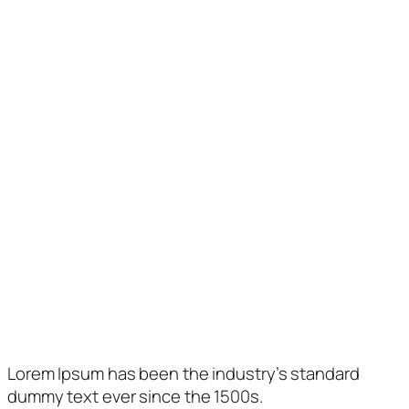
Horaris d’Atenció
Matí
Vesprada
Dimarts
10 a 13:30 h.
–
Dimecres
10 a 13:30 h.
–
Dijous
–
17 a 21 h.
Divendres
10 a 13:30 h.
17 a 21 h.
Com trobar-nos
Lorem Ipsum has been the industry’s standard
dummy text ever since the 1500s.