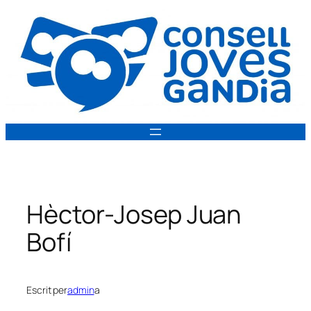
Vés
al
contingut
Hèctor-Josep Juan
Bofí
Escrit per
admin
a