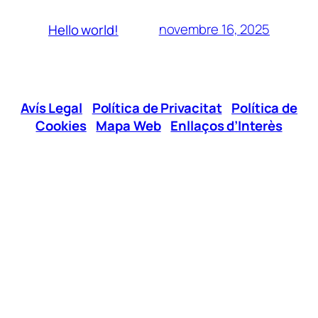
novembre 16, 2025
Hello world!
Avís Legal
|
Política de Privacitat
|
Política de
Cookies
|
Mapa Web
|
Enllaços d’Interès
Xarxes Socials
Telèfon:
96 295 12 00
E-mail:
jovesgandia@cjg.es