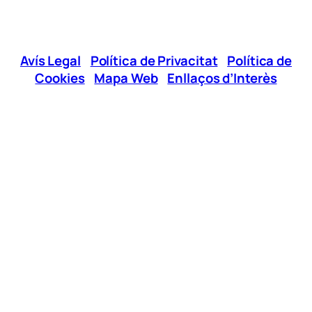
Avís Legal
|
Política de Privacitat
|
Política de
Cookies
|
Mapa Web
|
Enllaços d’Interès
Xarxes Socials
Telèfon:
96 295 12 00
E-mail:
jovesgandia@cjg.es
Horaris d’Atenció