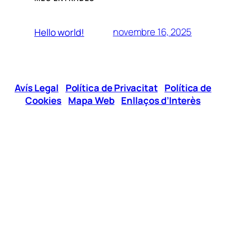
novembre 16, 2025
Hello world!
Avís Legal
|
Política de Privacitat
|
Política de
Cookies
|
Mapa Web
|
Enllaços d’Interès
Xarxes Socials
Telèfon:
96 295 12 00
E-mail:
jovesgandia@cjg.es