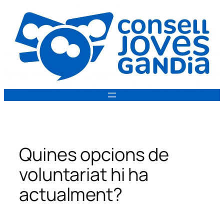
Vés
al
contingut
Quines opcions de
voluntariat hi ha
actualment?