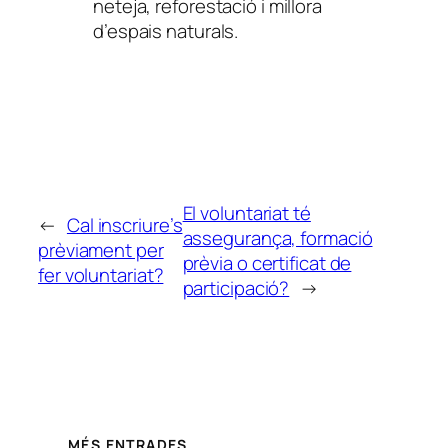
neteja, reforestació i millora
d’espais naturals.
El voluntariat té
←
Cal inscriure’s
assegurança, formació
prèviament per
prèvia o certificat de
fer voluntariat?
participació?
→
MÉS ENTRADES