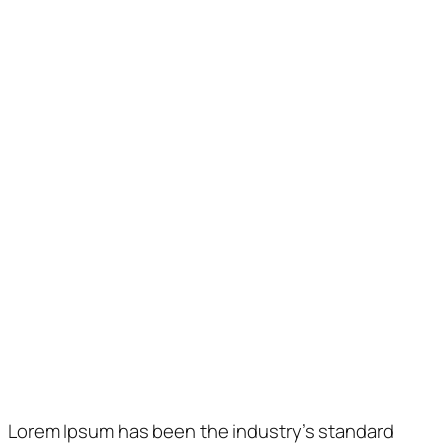
Horaris d’Atenció
Matí
Vesprada
Dimarts
10 a 13:30 h.
–
Dimecres
10 a 13:30 h.
–
Dijous
–
17 a 21 h.
Divendres
10 a 13:30 h.
17 a 21 h.
Com trobar-nos
Lorem Ipsum has been the industry’s standard